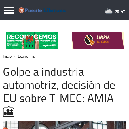
Puentelibre.mx
29 
Inicio
Local
Nacional
Inicio
Economia
Opinión
Golpe a industria
Cronos
automotriz, decisión de
Economía
EU sobre T-MEC: AMIA
Espectáculos
Deportes
🎦
Extra +