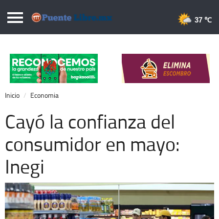
Puentelibre.mx
37 
Inicio
Local
Nacional
Inicio
Economia
Opinión
Cayó la confianza del
Cronos
consumidor en mayo:
Economía
Inegi
Espectáculos
Deportes
Extra +