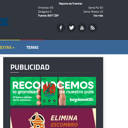
Reporte de Puentes
Americas: 60
Santa Fe: 60
Zaragoza: 5
Santa Teresa: 40
Fuente: BWT CBP
Ver más
EXTRA +
TEMAS
PUBLICIDAD