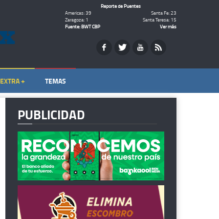
Reporte de Puentes
Americas: 39
Santa Fe: 23
Zaragoza: 1
Santa Teresa: 15
Fuente: BWT CBP
Ver más
EXTRA +
TEMAS
PUBLICIDAD