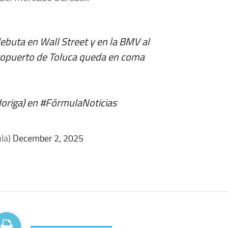
buta en Wall Street y en la BMV al
opuerto de Toluca queda en coma
origa
) en
#FórmulaNoticias
la)
December 2, 2025