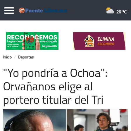
Puentelibre.mx
26 
Inicio
Local
Nacional
Inicio
Deportes
Opinión
"Yo pondría a Ochoa":
Cronos
Orvañanos elige al
Economía
portero titular del Tri
Espectáculos
Deportes
Extra +