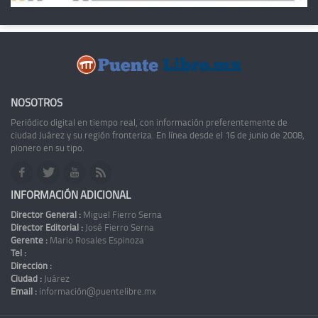
NOSOTROS
Periódico digital en tiempo real, con información preferentemente de
ciudad Juárez y su región fronteriza. En línea desde el 16 de junio de 2008,
pionero en su tipo.
INFORMACIÓN ADICIONAL
Director General :
Miguel Fierro Serna
Director Editorial :
José Fierro Serna
Gerente :
Mario Rosales Espinoza
Tel :
Dirección :
Ciudad :
Juárez
Email :
información@puentelibre.mx