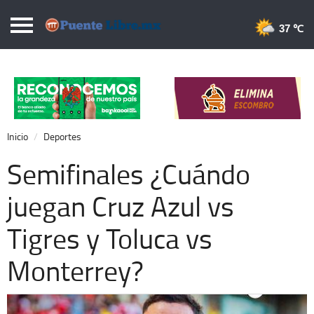
Puentelibre.mx
37 
Inicio
Local
Nacional
Inicio
Deportes
Opinión
Semifinales ¿Cuándo
Cronos
juegan Cruz Azul vs
Economía
Tigres y Toluca vs
Espectáculos
Deportes
Monterrey?
Extra +