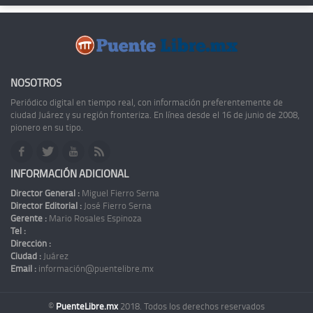
NOSOTROS
Periódico digital en tiempo real, con información preferentemente de
ciudad Juárez y su región fronteriza. En línea desde el 16 de junio de 2008,
pionero en su tipo.
INFORMACIÓN ADICIONAL
Director General :
Miguel Fierro Serna
Director Editorial :
José Fierro Serna
Gerente :
Mario Rosales Espinoza
Tel :
Dirección :
Ciudad :
Juárez
Email :
información@puentelibre.mx
©
PuenteLibre.mx
2018. Todos los derechos reservados