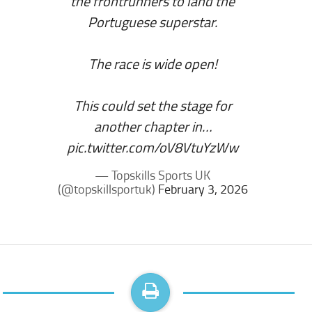
the frontrunners to land the
Portuguese superstar.
The race is wide open!
This could set the stage for
another chapter in…
pic.twitter.com/oV8VtuYzWw
— Topskills Sports UK
(@topskillsportuk)
February 3, 2026