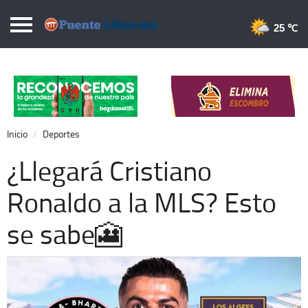
Puentelibre.mx
25 
Inicio
Local
Nacional
Inicio
Deportes
Opinión
¿Llegará Cristiano
Cronos
Ronaldo a la MLS? Esto
Economía
se sabe🎦
Espectáculos
Deportes
Extra +