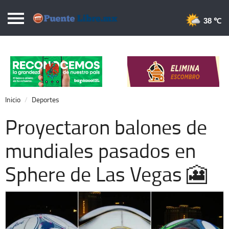
Puentelibre.mx
38 
Inicio
Local
Nacional
Inicio
Deportes
Opinión
Proyectaron balones de
Cronos
mundiales pasados en
Economía
Sphere de Las Vegas 🎦
Espectáculos
Deportes
Extra +