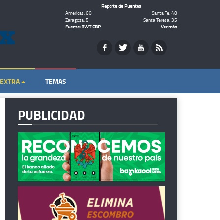
Reporte de Puentes
Americas: 60
Santa Fe: 48
Zaragoza: 5
Santa Teresa: 35
Fuente: BWT CBP
Ver más
EXTRA +
TEMAS
PUBLICIDAD