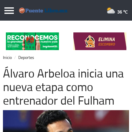
Puentelibre.mx
36 
Inicio
Local
Nacional
Inicio
Deportes
Opinión
Álvaro Arbeloa inicia una
Cronos
nueva etapa como
Economía
entrenador del Fulham
Espectáculos
Deportes
Extra +