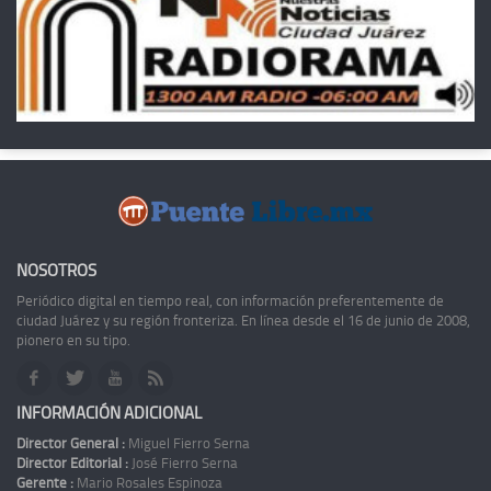
NOSOTROS
Periódico digital en tiempo real, con información preferentemente de
ciudad Juárez y su región fronteriza. En línea desde el 16 de junio de 2008,
pionero en su tipo.
INFORMACIÓN ADICIONAL
Director General :
Miguel Fierro Serna
Director Editorial :
José Fierro Serna
Gerente :
Mario Rosales Espinoza