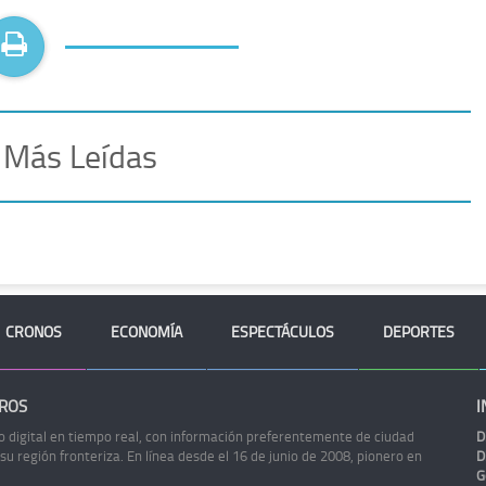
 Más Leídas
CRONOS
ECONOMÍA
ESPECTÁCULOS
DEPORTES
ROS
I
o digital en tiempo real, con información preferentemente de ciudad
D
 su región fronteriza. En línea desde el 16 de junio de 2008, pionero en
D
G