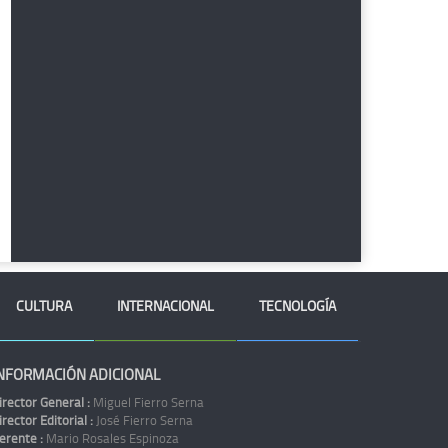
CULTURA
INTERNACIONAL
TECNOLOGÍA
NFORMACIÓN ADICIONAL
irector General :
Miguel Fierro Serna
irector Editorial :
José Fierro Serna
erente :
Mario Rosales Espinoza