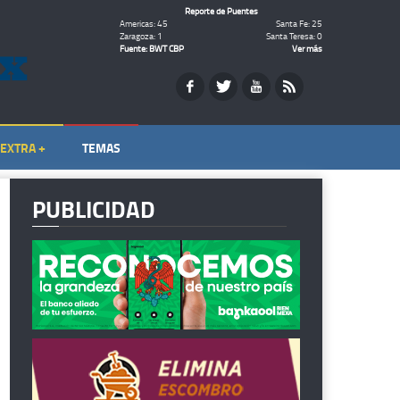
Reporte de Puentes
Americas: 45
Santa Fe: 25
Zaragoza: 1
Santa Teresa: 0
Fuente: BWT CBP
Ver más
EXTRA +
TEMAS
PUBLICIDAD