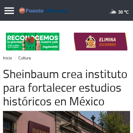
Puentelibre.mx
30 
Inicio
Local
Nacional
Inicio
Cultura
Opinión
Sheinbaum crea instituto
Cronos
para fortalecer estudios
Economía
históricos en México
Espectáculos
Deportes
Extra +