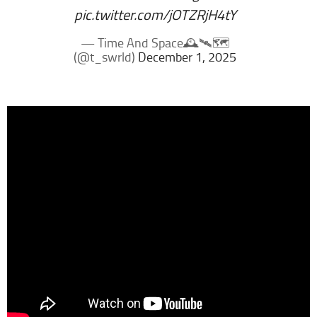
pic.twitter.com/jOTZRjH4tY
— Time And Space🕰️🛰️🗺️
(@t_swrld)
December 1, 2025