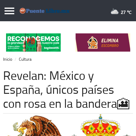
Puentelibre.mx
27 
Inicio
Local
Nacional
Inicio
Cultura
Opinión
Revelan: México y
Cronos
España, únicos países
Economía
con rosa en la bandera🎦
Espectáculos
Deportes
Extra +