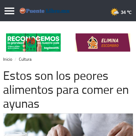
Puentelibre.mx
34 
Inicio
Local
Nacional
Inicio
Cultura
Opinión
Estos son los peores
Cronos
alimentos para comer en
Economía
ayunas
Espectáculos
Deportes
Extra +