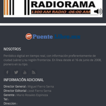
NOSOTROS
Periódico digital en tiempo real, con información preferentemente de
ciudad Juárez y su región fronteriza. En línea desde el 16 de junio de 2008,
pionero en su tipo.
INFORMACIÓN ADICIONAL
Director General :
Miguel Fierro Serna
Director Editorial :
José Fierro Serna
Gerente :
Mario Rosales Espinoza
Tel :
Dirección :