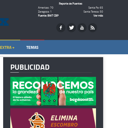
Reporte de Puentes
Americas: 70
Santa Fe: 65
Zaragoza: 1
Santa Teresa: 50
Fuente: BWT CBP
Ver más
EXTRA +
TEMAS
PUBLICIDAD