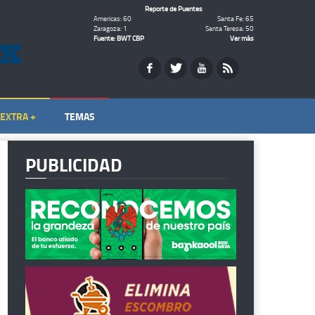
Reporte de Puentes
Americas: 60
Santa Fe: 65
Zaragoza: 1
Santa Teresa: 50
Fuente: BWT CBP
Ver más
EXTRA +
TEMAS
PUBLICIDAD