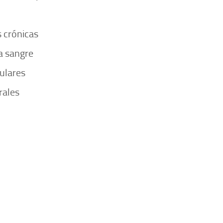
 crónicas
a sangre
ulares
rales