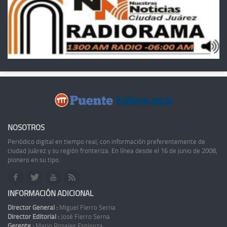
NOSOTROS
Periódico digital en tiempo real, con información preferentemente de
ciudad Juárez y su región fronteriza. En línea desde el 16 de junio de 2008,
pionero en su tipo.
INFORMACIÓN ADICIONAL
Director General :
Miguel Fierro Serna
Director Editorial :
José Fierro Serna
Gerente :
Mario Rosales Espinoza