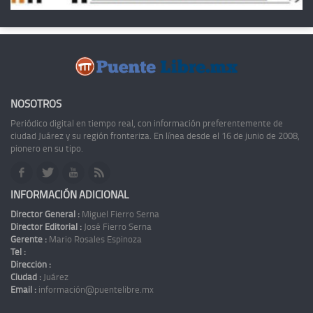
NOSOTROS
Periódico digital en tiempo real, con información preferentemente de
ciudad Juárez y su región fronteriza. En línea desde el 16 de junio de 2008,
pionero en su tipo.
INFORMACIÓN ADICIONAL
Director General :
Miguel Fierro Serna
Director Editorial :
José Fierro Serna
Gerente :
Mario Rosales Espinoza
Tel :
Dirección :
Ciudad :
Juárez
Email :
información@puentelibre.mx