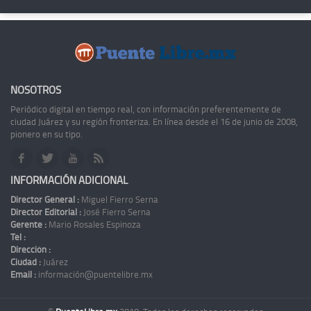
NOSOTROS
Periódico digital en tiempo real, con información preferentemente de
ciudad Juárez y su región fronteriza. En línea desde el 16 de junio de 2008,
pionero en su tipo.
INFORMACIÓN ADICIONAL
Director General :
Miguel Fierro Serna
Director Editorial :
José Fierro Serna
Gerente :
Mario Rosales Espinoza
Tel :
Dirección :
Ciudad :
Juárez
Email :
información@puentelibre.mx