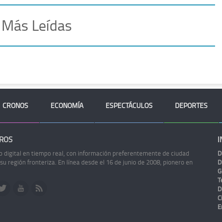
 Más Leídas
CRONOS
ECONOMÍA
ESPECTÁCULOS
DEPORTES
ROS
I
o digital en tiempo real, con información preferentemente de ciudad
D
 su región fronteriza. En línea desde el 16 de junio de 2008, pionero en
D
G
Te
D
C
E