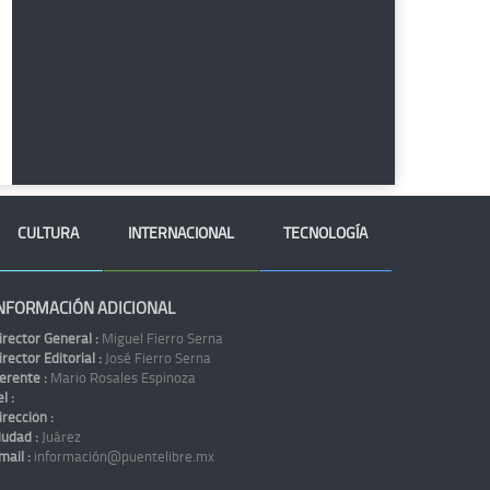
CULTURA
INTERNACIONAL
TECNOLOGÍA
NFORMACIÓN ADICIONAL
irector General :
Miguel Fierro Serna
irector Editorial :
José Fierro Serna
erente :
Mario Rosales Espinoza
l :
irección :
iudad :
Juárez
mail :
información@puentelibre.mx