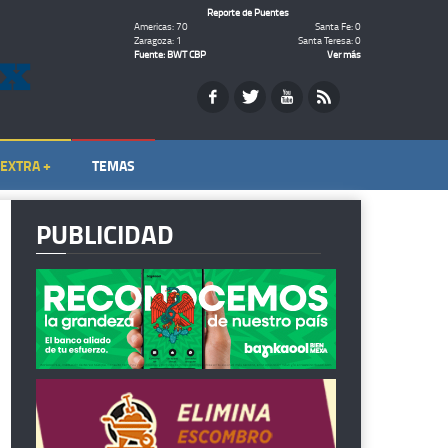
Reporte de Puentes
Americas: 70
Santa Fe: 0
Zaragoza: 1
Santa Teresa: 0
Fuente: BWT CBP
Ver más
EXTRA +
TEMAS
PUBLICIDAD