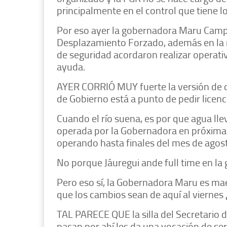
principalmente en el control que tiene lo
Por eso ayer la gobernadora Maru Campo
Desplazamiento Forzado, además en la r
de seguridad acordaron realizar operativ
ayuda.
AYER CORRIÓ MUY fuerte la versión de q
de Gobierno está a punto de pedir licenci
Cuando el río suena, es por que agua lle
operada por la Gobernadora en próximas 
operando hasta finales del mes de agost
No porque Jáuregui ande full time en la
Pero eso sí, la Gobernadora Maru es mae
que los cambios sean de aquí al viernes ¿
TAL PARECE QUE la silla del Secretario 
pasan por ahí les da una vocación de ser