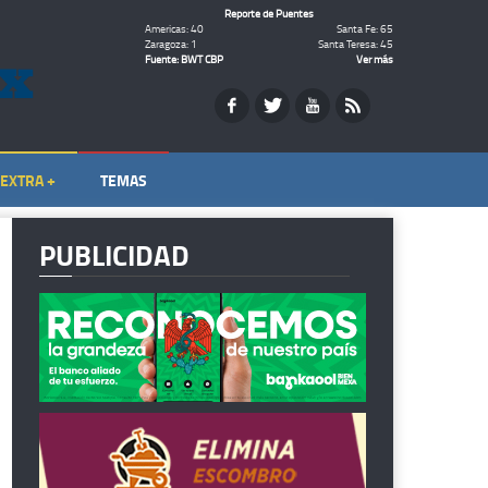
Reporte de Puentes
Americas: 40
Santa Fe: 65
Zaragoza: 1
Santa Teresa: 45
Fuente: BWT CBP
Ver más
EXTRA +
TEMAS
PUBLICIDAD