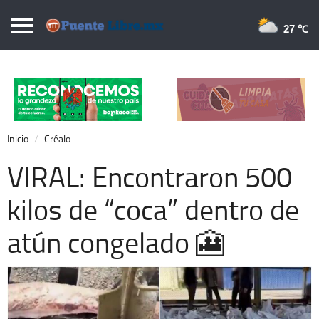
Puentelibre.mx
27 
Inicio
Local
Nacional
Inicio
Créalo
Opinión
VIRAL: Encontraron 500
Cronos
kilos de “coca” dentro de
Economía
atún congelado 🎦
Espectáculos
Deportes
Extra +