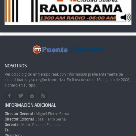
NOSOTROS
Periódico digital en tiempo real, con información preferentemente de
ciudad Juárez y su región fronteriza. En línea desde el 16 de junio de 2008,
pionero en su tipo.
INFORMACIÓN ADICIONAL
Director General :
Miguel Fierro Serna
Director Editorial :
José Fierro Serna
Gerente :
Mario Rosales Espinoza
Tel :
Dirección :