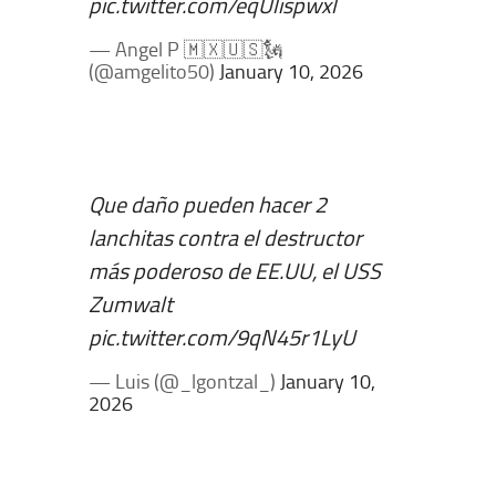
pic.twitter.com/eqUlispwxl
— Angel P 🇲🇽🇺🇸🗽
(@amgelito50)
January 10, 2026
Que daño pueden hacer 2
lanchitas contra el destructor
más poderoso de EE.UU, el USS
Zumwalt
pic.twitter.com/9qN45r1LyU
— Luis (@_lgontzal_)
January 10,
2026