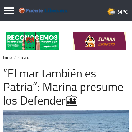
Puentelibre.mx
34 
Inicio
Local
Nacional
Inicio
Créalo
Opinión
“El mar también es
Cronos
Patria”: Marina presume
Economía
los Defender🎦
Espectáculos
Deportes
Extra +