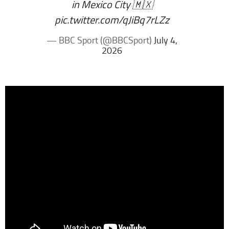
in Mexico City 🇲🇽
pic.twitter.com/qJiBq7rLZz
— BBC Sport (@BBCSport)
July 4,
2026