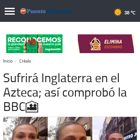
Puentelibre.mx
38 
Inicio
Local
Nacional
Inicio
Créalo
Opinión
Sufrirá Inglaterra en el
Cronos
Azteca; así comprobó la
Economía
BBC🎦
Espectáculos
Deportes
Extra +