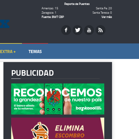
Reporte de Puentes
Americas: 15
Santa Fe: 20
Zaragoza: 1
Santa Teresa: 0
Fuente: BWT CBP
Ver más
EXTRA +
TEMAS
PUBLICIDAD