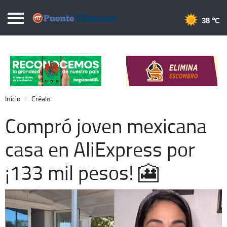
Puentelibre.mx
38 
Inicio
Local
Nacional
Inicio
Créalo
Opinión
Compró joven mexicana
Cronos
casa en AliExpress por
Economía
¡133 mil pesos! 🎦
Espectáculos
Deportes
Extra +