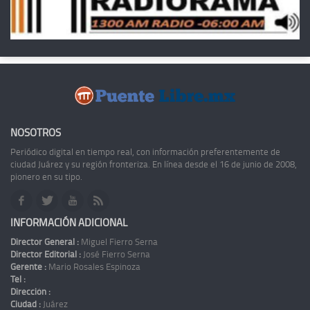
NOSOTROS
Periódico digital en tiempo real, con información preferentemente de
ciudad Juárez y su región fronteriza. En línea desde el 16 de junio de 2008,
pionero en su tipo.
INFORMACIÓN ADICIONAL
Director General :
Miguel Fierro Serna
Director Editorial :
José Fierro Serna
Gerente :
Mario Rosales Espinoza
Tel :
Dirección :
Ciudad :
Juárez