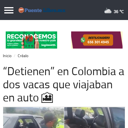
Puentelibre.mx
36 
Inicio
Local
Nacional
Inicio
Créalo
Opinión
“Detienen” en Colombia a
Cronos
dos vacas que viajaban
Economía
en auto 🎦
Espectáculos
Deportes
Extra +