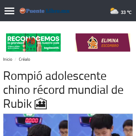
Puentelibre.mx
33 
Inicio
Local
Nacional
Inicio
Créalo
Opinión
Rompió adolescente
Cronos
chino récord mundial de
Economía
Rubik 🎦
Espectáculos
Deportes
Extra +