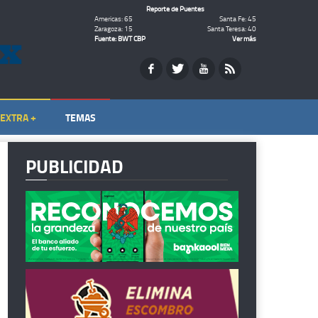
Reporte de Puentes
Americas: 65
Santa Fe: 45
Zaragoza: 15
Santa Teresa: 40
Fuente: BWT CBP
Ver más
EXTRA +
TEMAS
PUBLICIDAD