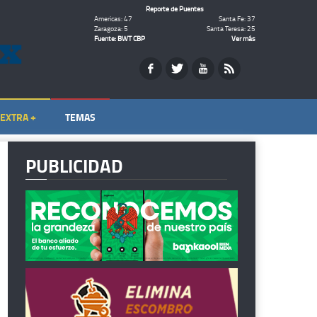
Reporte de Puentes
Americas: 47
Santa Fe: 37
Zaragoza: 5
Santa Teresa: 25
Fuente: BWT CBP
Ver más
EXTRA +
TEMAS
PUBLICIDAD