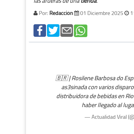
las afueras de una
tienda
.
Por:
Redacción
01 Diciembre 2025
1
🇧🇷 | Rosilene Barbosa do Esp
as3sinada con varios dispar
distribuidora de bebidas en Ri
haber llegado al luga
— Actualidad Viral (@