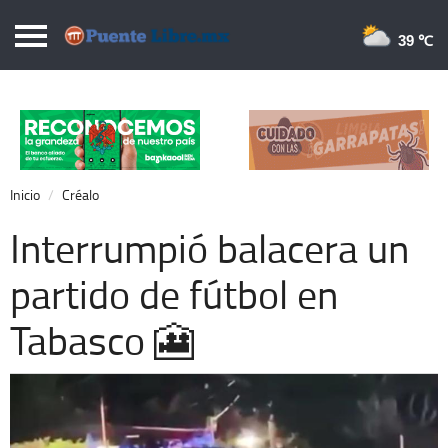
Puentelibre.mx
39 
Inicio
Local
Nacional
Inicio
Créalo
Opinión
Interrumpió balacera un
Cronos
partido de fútbol en
Economía
Tabasco 🎦
Espectáculos
Deportes
Extra +