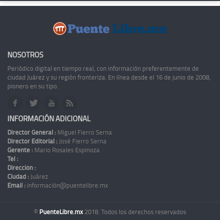
NOSOTROS
Periódico digital en tiempo real, con información preferentemente de
ciudad Juárez y su región fronteriza. En línea desde el 16 de junio de 2008,
pionero en su tipo.
INFORMACIÓN ADICIONAL
Director General :
Miguel Fierro Serna
Director Editorial :
José Fierro Serna
Gerente :
Mario Rosales Espinoza
Tel :
Dirección :
Ciudad :
Juárez
Email :
información@puentelibre.mx
©
PuenteLibre.mx
2018. Todos los derechos reservados