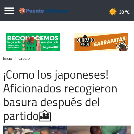
Puentelibre.mx
38 
Inicio
Local
Nacional
Inicio
Créalo
Opinión
¡Como los japoneses!
Cronos
Aficionados recogieron
Economía
basura después del
Espectáculos
Deportes
partido🎦
Extra +