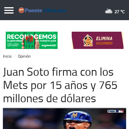
Puentelibre.mx
27 
Inicio
Local
Nacional
Inicio
Opinión
Opinión
Juan Soto firma con los
Cronos
Mets por 15 años y 765
Economía
millones de dólares
Espectáculos
Deportes
Extra +