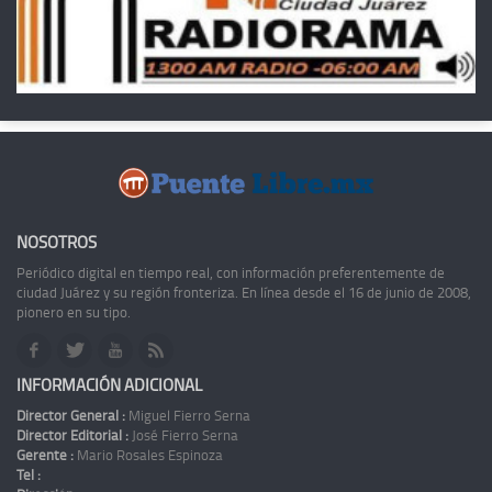
NOSOTROS
Periódico digital en tiempo real, con información preferentemente de
ciudad Juárez y su región fronteriza. En línea desde el 16 de junio de 2008,
pionero en su tipo.
INFORMACIÓN ADICIONAL
Director General :
Miguel Fierro Serna
Director Editorial :
José Fierro Serna
Gerente :
Mario Rosales Espinoza
Tel :