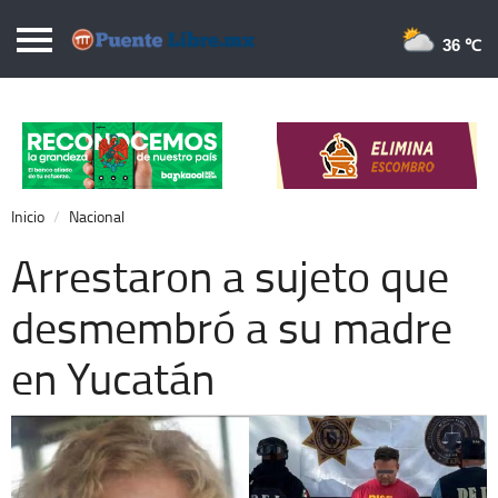
Puentelibre.mx
36 
Inicio
Local
Nacional
Inicio
Nacional
Opinión
Arrestaron a sujeto que
Cronos
desmembró a su madre
Economía
en Yucatán
Espectáculos
Deportes
Extra +