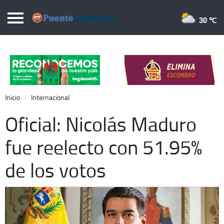
Puentelibre.mx
30 
Inicio
Local
Nacional
Inicio
Internacional
Opinión
Oficial: Nicolás Maduro
Cronos
fue reelecto con 51.95%
Economía
de los votos
Espectáculos
Deportes
Extra +