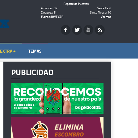
Reporte de Puentes
Americas: 32
Santa Fe: 6
Zaragoza: 5
Santa Teresa: 10
Fuente: BWT CBP
Ver más
EXTRA +
TEMAS
PUBLICIDAD