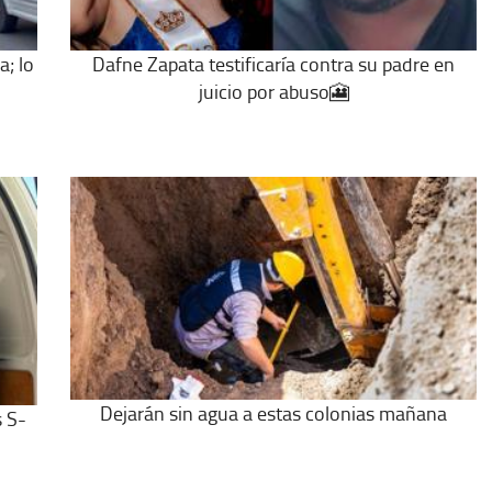
a; lo
Dafne Zapata testificaría contra su padre en
juicio por abuso🎦
Dejarán sin agua a estas colonias mañana
s S-