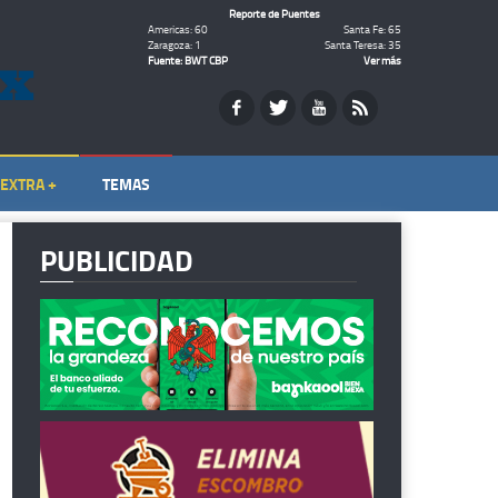
Reporte de Puentes
Americas: 60
Santa Fe: 65
Zaragoza: 1
Santa Teresa: 35
Fuente: BWT CBP
Ver más
EXTRA +
TEMAS
PUBLICIDAD