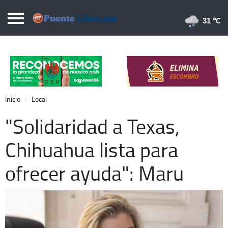
Puentelibre.mx
31 
Inicio
Local
Nacional
Inicio
Local
Opinión
"Solidaridad a Texas,
Cronos
Chihuahua lista para
Economía
ofrecer ayuda": Maru
Espectáculos
Deportes
Extra +