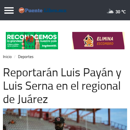
Puentelibre.mx
30 
Inicio
Local
Nacional
Inicio
Deportes
Opinión
Reportarán Luis Payán y
Cronos
Luis Serna en el regional
Economía
de Juárez
Espectáculos
Deportes
Extra +