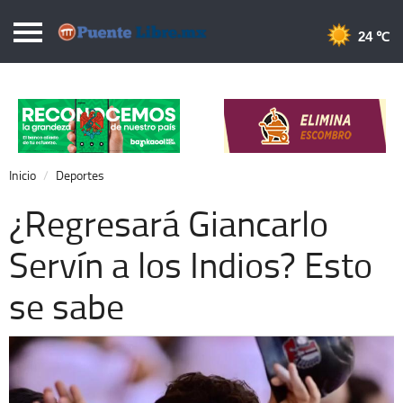
Puentelibre.mx
24 
Inicio
Local
Nacional
Inicio
Deportes
Opinión
¿Regresará Giancarlo
Cronos
Servín a los Indios? Esto
Economía
se sabe
Espectáculos
Deportes
Extra +