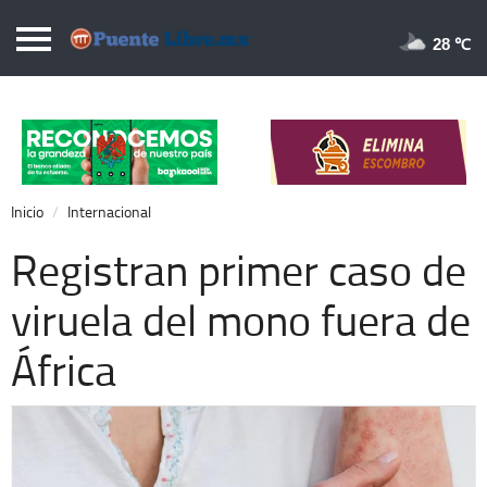
Puentelibre.mx
28 
Inicio
Local
Nacional
Inicio
Internacional
Opinión
Registran primer caso de
Cronos
viruela del mono fuera de
Economía
África
Espectáculos
Deportes
Extra +