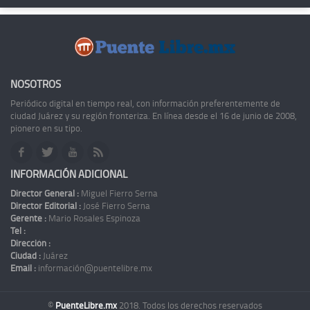
NOSOTROS
Periódico digital en tiempo real, con información preferentemente de
ciudad Juárez y su región fronteriza. En línea desde el 16 de junio de 2008,
pionero en su tipo.
INFORMACIÓN ADICIONAL
Director General :
Miguel Fierro Serna
Director Editorial :
José Fierro Serna
Gerente :
Mario Rosales Espinoza
Tel :
Dirección :
Ciudad :
Juárez
Email :
información@puentelibre.mx
©
PuenteLibre.mx
2018. Todos los derechos reservados