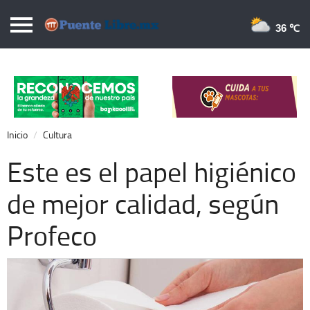
Puentelibre.mx
36 
Inicio
Local
Nacional
Inicio
Cultura
Opinión
Este es el papel higiénico
Cronos
de mejor calidad, según
Economía
Profeco
Espectáculos
Deportes
Extra +