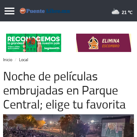
Puentelibre.mx
21 
Inicio
Local
Nacional
Inicio
Local
Opinión
Noche de películas
Cronos
embrujadas en Parque
Economía
Central; elige tu favorita
Espectáculos
Deportes
Extra +