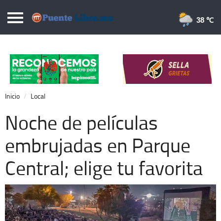
Puentelibre.mx
38 
Inicio
Local
Nacional
Inicio
Local
Opinión
Noche de películas
Cronos
embrujadas en Parque
Economía
Central; elige tu favorita
Espectáculos
Deportes
Extra +