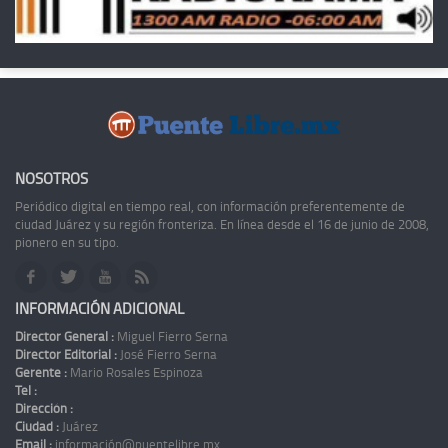
NOSOTROS
Periódico digital en tiempo real, con información preferentemente de
ciudad Juárez y su región fronteriza. En línea desde el 16 de junio de 2008,
pionero en su tipo.
INFORMACIÓN ADICIONAL
Director General :
Miguel Fierro Serna
Director Editorial :
José Fierro Serna
Gerente :
Mario Rosales Espinoza
Tel :
Dirección :
Ciudad :
Juárez
Email :
información@puentelibre.mx