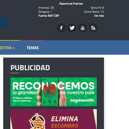
Reporte de Puentes
Americas: 28
Santa Fe: 8
Zaragoza: 1
Santa Teresa: 10
Fuente: BWT CBP
Ver más
EXTRA +
TEMAS
PUBLICIDAD