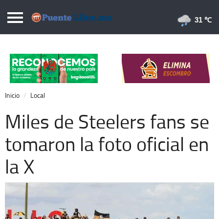
Puentelibre.mx
31 
Inicio
Local
Nacional
Inicio
Local
Opinión
Miles de Steelers fans se
Cronos
tomaron la foto oficial en
Economía
la X
Espectáculos
Deportes
Extra +