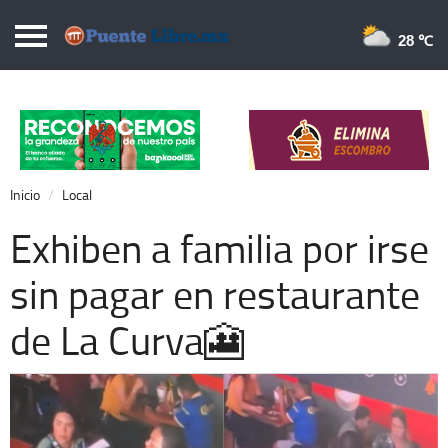
Puentelibre.mx
28 
Inicio
Local
Nacional
Inicio
Local
Opinión
Exhiben a familia por irse
Cronos
sin pagar en restaurante
Economía
de La Curva🎦
Espectáculos
Deportes
Extra +