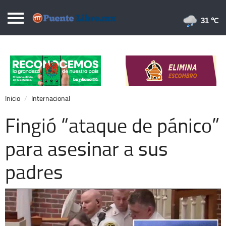
Puentelibre.mx
31 
Inicio
Local
Nacional
Inicio
Internacional
Opinión
Fingió “ataque de pánico”
Cronos
para asesinar a sus
Economía
padres
Espectáculos
Deportes
Extra +