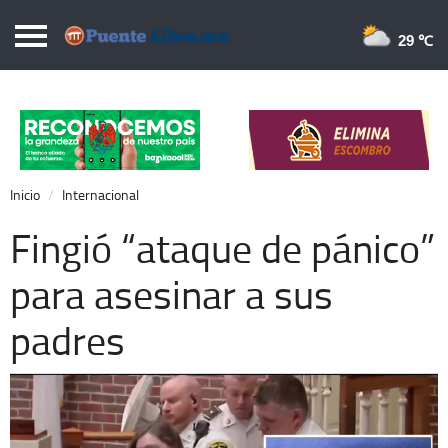
Puentelibre.mx
29 
Inicio
Local
Nacional
Inicio
Internacional
Opinión
Fingió “ataque de pánico”
Cronos
para asesinar a sus
Economía
padres
Espectáculos
Deportes
Extra +