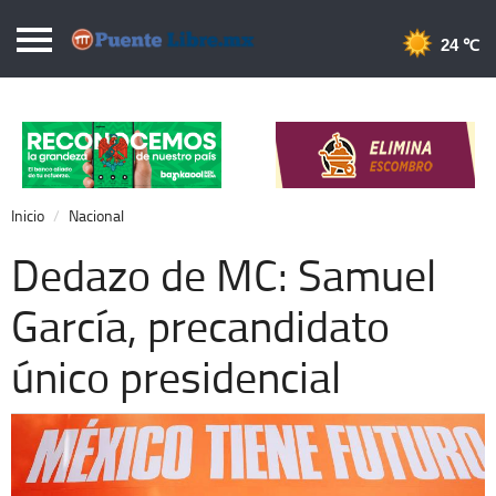
Puentelibre.mx
24 
Inicio
Local
Nacional
Inicio
Nacional
Opinión
Dedazo de MC: Samuel
Cronos
García, precandidato
Economía
único presidencial
Espectáculos
Deportes
Extra +