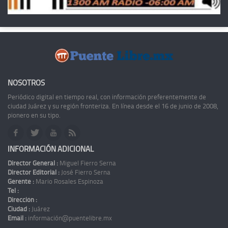
NOSOTROS
Periódico digital en tiempo real, con información preferentemente de
ciudad Juárez y su región fronteriza. En línea desde el 16 de junio de 2008,
pionero en su tipo.
INFORMACIÓN ADICIONAL
Director General :
Miguel Fierro Serna
Director Editorial :
José Fierro Serna
Gerente :
Mario Rosales Espinoza
Tel :
Dirección :
Ciudad :
Juárez
Email :
información@puentelibre.mx